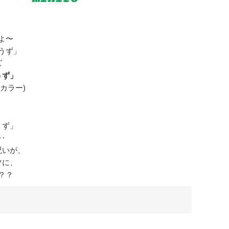
よ〜
うず」
ズ
うず」
/カラー)
うず」
‥
呪いが、
ツに、
？？