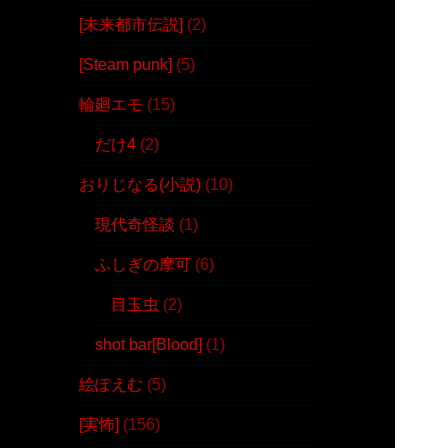
[未来都市伝説]
(2)
[Steam punk]
(5)
輪廻エモ
(15)
だけ4
(2)
おりじなる(小説)
(10)
現代奇怪談
(1)
ふしぎの摩可
(6)
目玉虫
(2)
shot bar[Blood]
(1)
絵ぽえむ
(5)
[実怖]
(156)