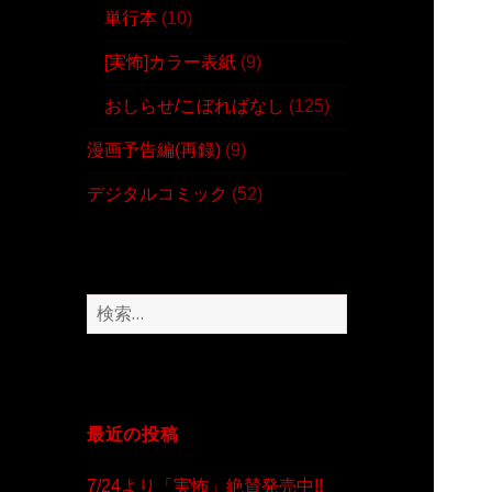
単行本
(10)
[実怖]カラー表紙
(9)
おしらせ/こぼればなし
(125)
漫画予告編(再録)
(9)
デジタルコミック
(52)
検
索
:
最近の投稿
7/24より「実怖」絶賛発売中!!