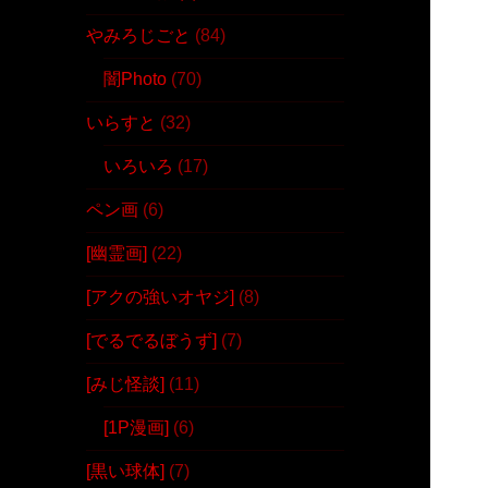
やみろじごと
(84)
闇Photo
(70)
いらすと
(32)
いろいろ
(17)
ペン画
(6)
[幽霊画]
(22)
[アクの強いオヤジ]
(8)
[でるでるぼうず]
(7)
[みじ怪談]
(11)
[1P漫画]
(6)
[黒い球体]
(7)