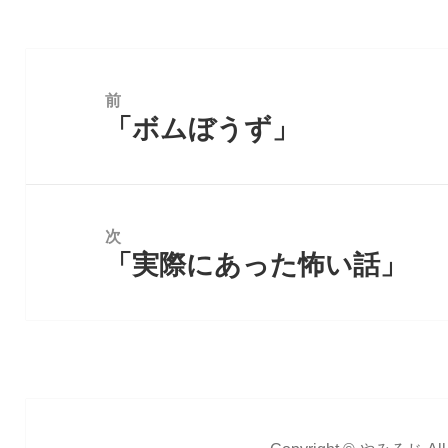
投
稿
前
ナ
「ボムぼうず」
前
ビ
の
ゲ
投
ー
稿:
シ
ョ
次
ン
「実際にあった怖い話」
次
の
投
稿: