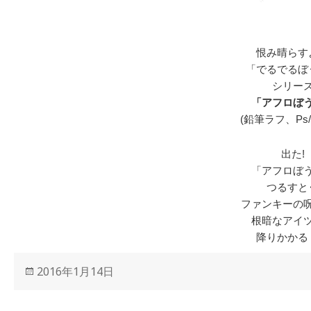
恨み晴らす
「でるでるぼ
シリー
「アフロぼ
(鉛筆ラフ、Ps
出た!
「アフロぼ
つるすと
ファンキーの
根暗なアイ
降りかかる
投
2016年1月14日
稿
日: