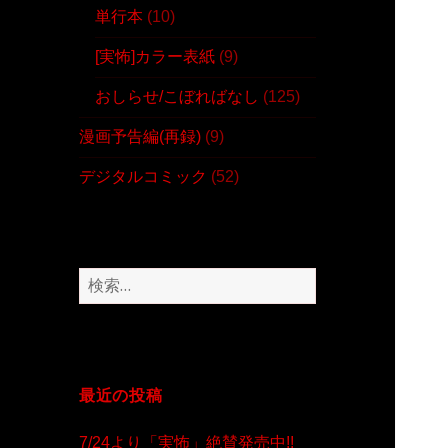
単行本
(10)
[実怖]カラー表紙
(9)
おしらせ/こぼればなし
(125)
漫画予告編(再録)
(9)
デジタルコミック
(52)
検
索
:
最近の投稿
7/24より「実怖」絶賛発売中!!