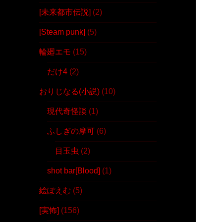
[未来都市伝説]
(2)
[Steam punk]
(5)
輪廻エモ
(15)
だけ4
(2)
おりじなる(小説)
(10)
現代奇怪談
(1)
ふしぎの摩可
(6)
目玉虫
(2)
shot bar[Blood]
(1)
絵ぽえむ
(5)
[実怖]
(156)