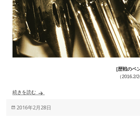
[歴戦のペン
（2016.2/
続きを読む
歴戦のペン先
投
2016年2月28日
稿
日: