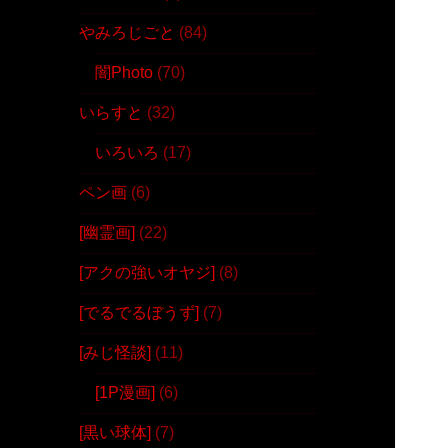
やみろじごと
(84)
闇Photo
(70)
いらすと
(32)
いろいろ
(17)
ペン画
(6)
[幽霊画]
(22)
[アクの強いオヤジ]
(8)
[でるでるぼうず]
(7)
[みじ怪談]
(11)
[1P漫画]
(6)
[黒い球体]
(7)