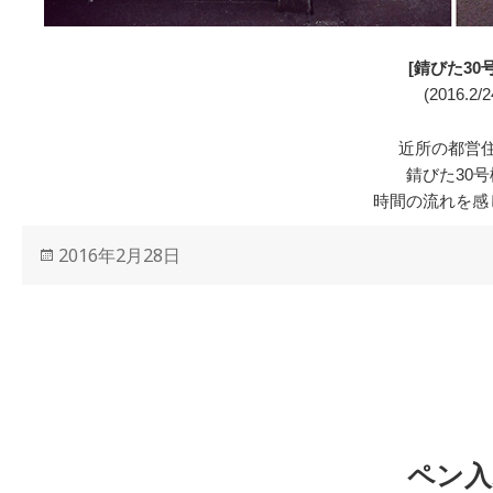
[錆びた30
(2016.2/2
近所の都営
錆びた30
時間の流れを感
投
2016年2月28日
稿
日:
ペン入