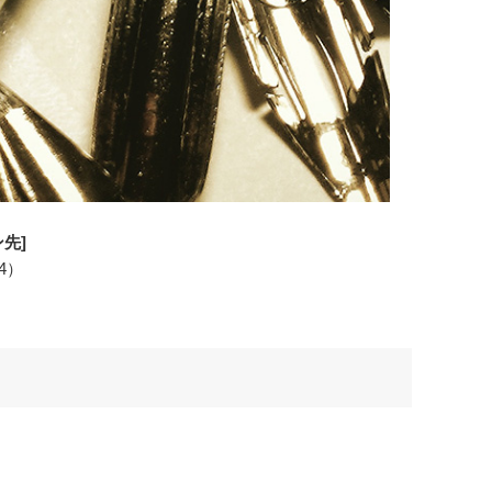
先]
24）