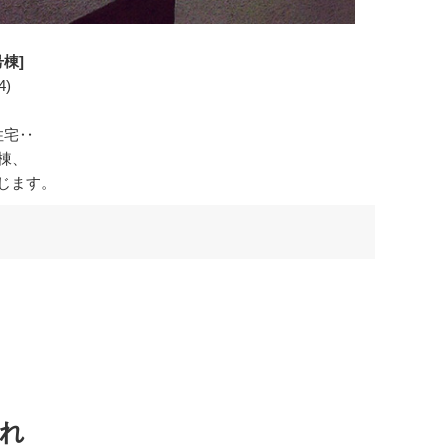
号棟]
4)
住宅‥
号棟、
じます。
れ