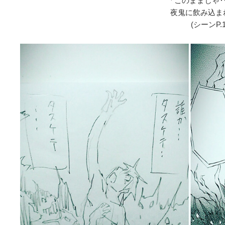
「このままじゃ
夜鬼に飲み込ま
(シーンP.1