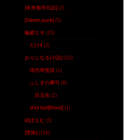
[未来都市伝説]
(2)
[Steam punk]
(5)
輪廻エモ
(15)
だけ4
(2)
おりじなる(小説)
(10)
現代奇怪談
(1)
ふしぎの摩可
(6)
目玉虫
(2)
shot bar[Blood]
(1)
絵ぽえむ
(5)
[実怖]
(156)