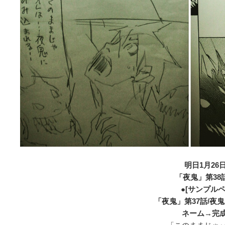
明日1月26日
「夜鬼」第38話
●[サンプルペ
「夜鬼」第37話/夜
ネーム→完