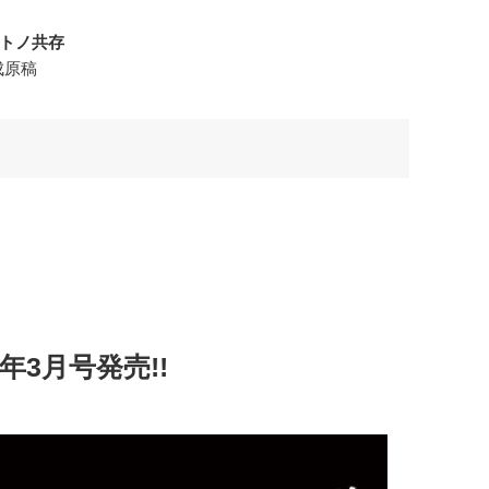
」
人トノ共存
成原稿
年3月号発売!!