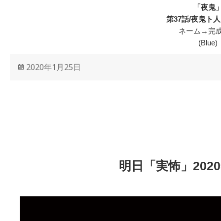
「夜鬼
第37話/夜鬼ト
ネーム→完
(Blue)
投
2020年1月25日
稿
日:
明日「実怖」2020