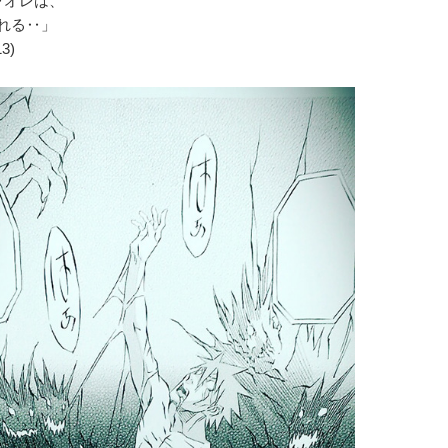
‥オレは、
れる‥」
3)