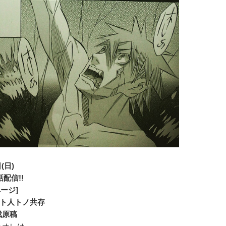
(日)
配信!!
ージ]
鬼ト人トノ共存
成原稿