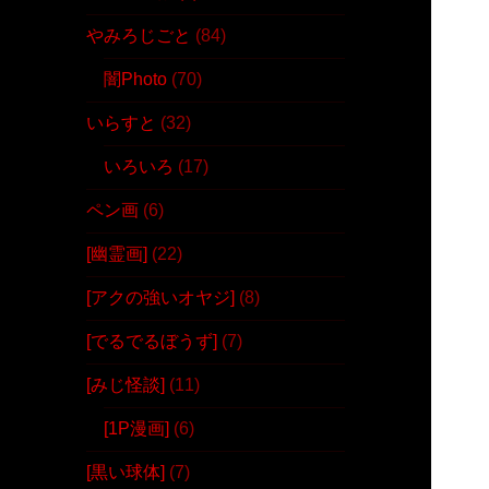
やみろじごと
(84)
闇Photo
(70)
いらすと
(32)
いろいろ
(17)
ペン画
(6)
[幽霊画]
(22)
[アクの強いオヤジ]
(8)
[でるでるぼうず]
(7)
[みじ怪談]
(11)
[1P漫画]
(6)
[黒い球体]
(7)