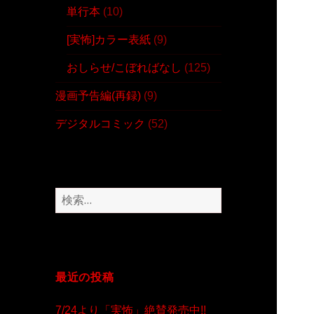
単行本
(10)
[実怖]カラー表紙
(9)
おしらせ/こぼればなし
(125)
漫画予告編(再録)
(9)
デジタルコミック
(52)
検
索
:
最近の投稿
7/24より「実怖」絶賛発売中!!