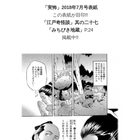
「実怖」2018年7月号表紙
この表紙が目印!!
「江戸奇怪談」其の二十七
「みちびき地蔵」
P.24
掲載中!!