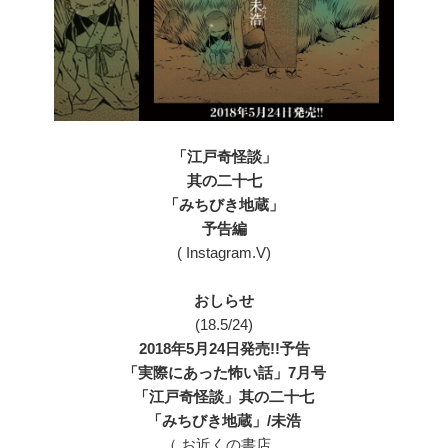
「江戸奇怪談」
其の二十七
「みちびき地蔵」
予告編
( Instagram.V)
おしらせ
(18.5/24)
2018年5月24日発売!!予告
「実際にあった怖い話」7月号
「江戸奇怪談」其の二十七
「みちびき地蔵」/未浩
（ お近くの書店、