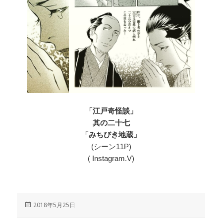
「江戸奇怪談」
其の二十七
「みちびき地蔵」
(シーン11P)
( Instagram.V)
投
2018年5月25日
稿