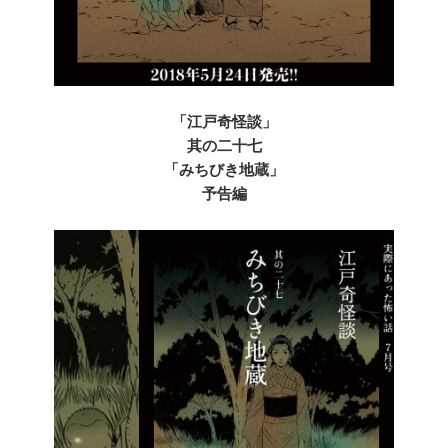
「江戸奇怪談」
其の二十七
「みちびき地蔵」
予告編