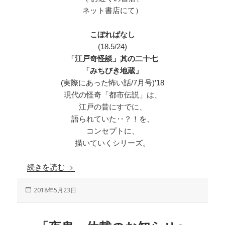
ネット書店にて）
こぼればなし
(18.5/24)
「江戸奇怪談」其の二十七
「みちびき地蔵」
(実際にあった怖い話/7月号)’18
現代の怪奇「都市伝説」は、
江戸の昔にすでに、
語られていた‥？！を、
コンセプトに、
描いていくシリーズ。
続きを読む
「実怖」2018年7月号
投
2018年5月23日
稿
日: