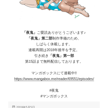
「夜鬼」
ご愛読ありがとうございます♪
「夜鬼」第二部
制作準備のため、
しばらく休載します。
連載再開は2018年後半を予定。
引き続き
「夜鬼」第一部
第15話まで無料配信しております。
マンガボックスにて連載中!!
https://www.mangabox.me/reader/69551/episodes/
#夜鬼
#マンガボックス
投
2018年5月5日