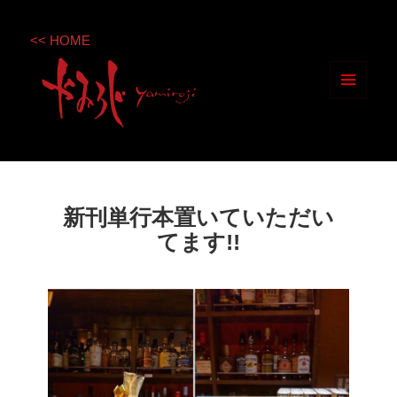
<< HOME
メニ
ュー
とウ
ィジ
ェッ
新刊単行本置いていただい
ト
てます!!