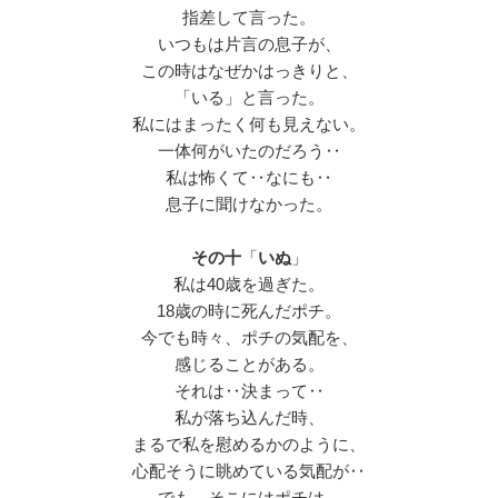
指差して言った。
いつもは片言の息子が、
この時はなぜかはっきりと、
「いる」と言った。
私にはまったく何も見えない。
一体何がいたのだろう‥
私は怖くて‥なにも‥
息子に聞けなかった。
その十
「
いぬ
」
私は40歳を過ぎた。
18歳の時に死んだポチ。
今でも時々、ポチの気配を、
感じることがある。
それは‥決まって‥
私が落ち込んだ時、
まるで私を慰めるかのように、
心配そうに眺めている気配が‥
でも、そこにはポチは、