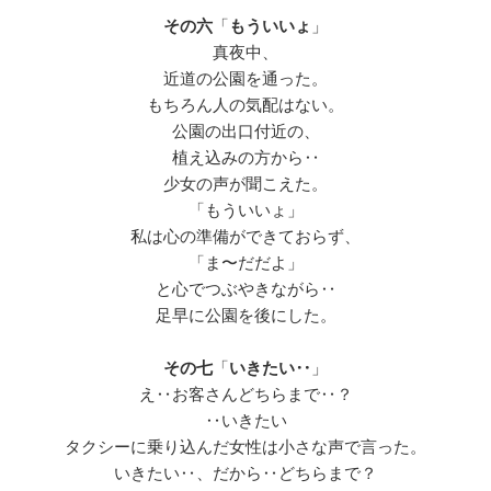
その六
「
もういいょ
」
真夜中、
近道の公園を通った。
もちろん人の気配はない。
公園の出口付近の、
植え込みの方から‥
少女の声が聞こえた。
「もういいょ」
私は心の準備ができておらず、
「ま〜だだよ」
と心でつぶやきながら‥
足早に公園を後にした。
その七
「
いきたい‥
」
え‥お客さんどちらまで‥？
‥いきたい
タクシーに乗り込んだ女性は小さな声で言った。
いきたい‥、だから‥どちらまで？