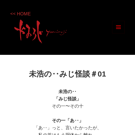
<< HOME
メニ
ュー
とウ
ィジ
ェッ
未浩の‥みじ怪談＃01
ト
未浩の‥
「みじ怪談」
その一〜その十
その一「あ‥」
「あ‥」っと、言いたかったが、
私の首はもう胴体から離れ、