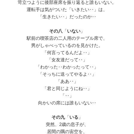
苛立つように後部座席を振り返ると誰もいない。
運転手は気がついた「いきたい‥」は、
「生きたい‥」だったのか‥
その八
「
いない
」
駅前の喫茶店の二人用のテーブル席で、
男がしゃべっているのを見かけた。
「何言ってるんだよ‥」
「女友達だって‥」
「わかった‥わかったって‥」
「そっちに送ってやるよ‥」
「ああ‥」
「君と同じようにね‥」
「‥」
向かいの席には誰もいない‥
その九
「
いる
」
突然、2歳の息子が、
居間の隅の宙空を、