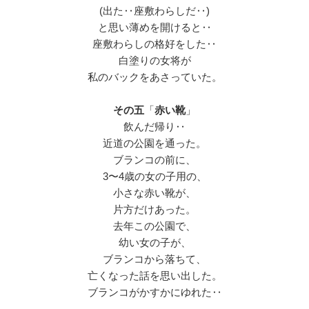
(出た‥座敷わらしだ‥)
と思い薄めを開けると‥
座敷わらしの格好をした‥
白塗りの女将が
私のバックをあさっていた。
その五
「
赤い靴
」
飲んだ帰り‥
近道の公園を通った。
ブランコの前に、
3〜4歳の女の子用の、
小さな赤い靴が、
片方だけあった。
去年この公園で、
幼い女の子が、
ブランコから落ちて、
亡くなった話を思い出した。
ブランコがかすかにゆれた‥