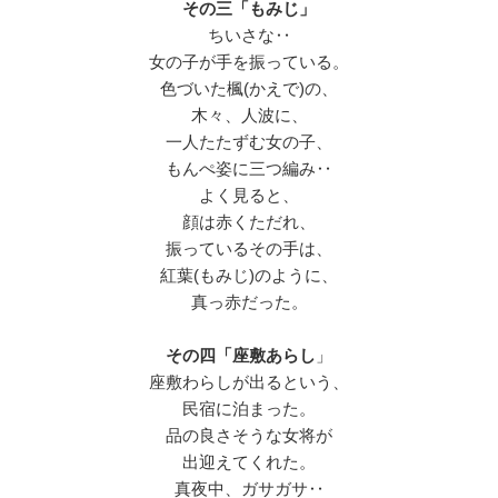
その三「もみじ」
ちいさな‥
女の子が手を振っている。
色づいた楓(かえで)の、
木々、人波に、
一人たたずむ女の子、
もんぺ姿に三つ編み‥
よく見ると、
顔は赤くただれ、
振っているその手は、
紅葉(もみじ)のように、
真っ赤だった。
その四「座敷あらし
」
座敷わらしが出るという、
民宿に泊まった。
品の良さそうな女将が
出迎えてくれた。
真夜中、ガサガサ‥