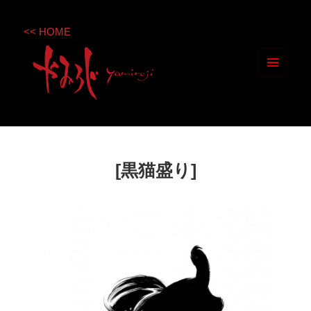
<< HOME
メニ
ュー
とウ
ィジ
ェッ
[黒猫盛り]
ト