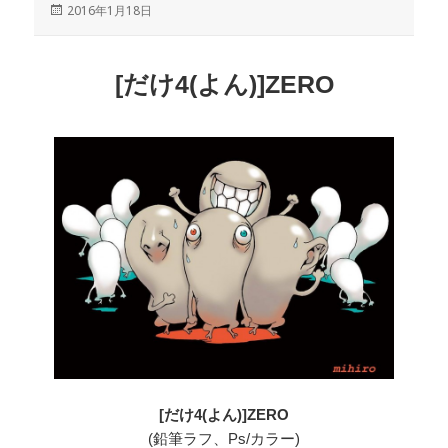
投
2016年1月18日
稿
日:
[だけ4(よん)]ZERO
[だけ4(よん)]ZERO
(鉛筆ラフ、Ps/カラー)