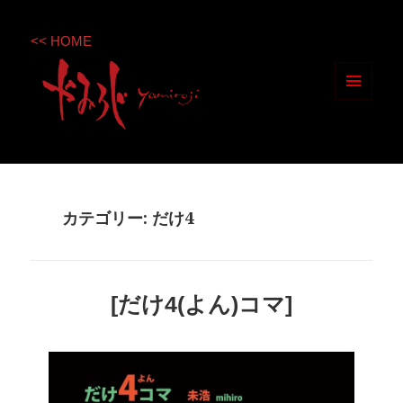
<< HOME
メニ
ュー
とウ
ィジ
ェッ
カテゴリー: だけ4
ト
[だけ4(よん)コマ]