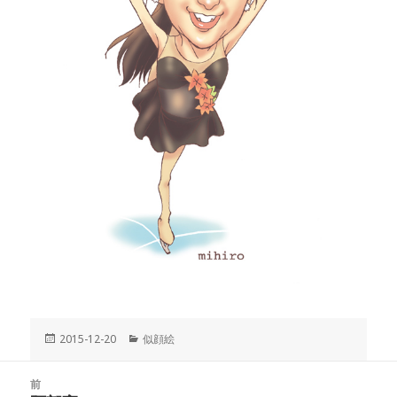
投
2015-12-20
カ
似顔絵
稿
テ
日:
ゴ
投
前
リ
稿