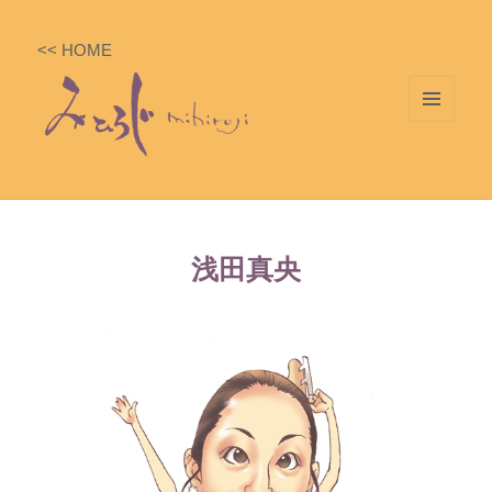
<< HOME
メニ
ュー
とウ
ィジ
ェッ
浅田真央
ト