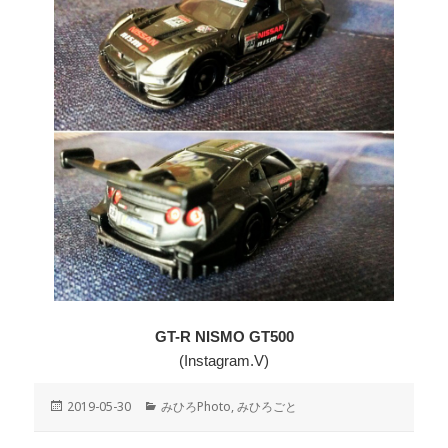
GT-R NISMO GT500
(Instagram.V)
投
2019-05-30
カ
みひろPhoto
,
みひろごと
稿
テ
日:
ゴ