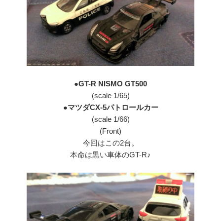
●GT-R NISMO GT500
(scale 1/65)
●マツダCX-5パトロールカー
(scale 1/66)
(Front)
今回はこの2台。
本命は黒い車体のGT-R♪