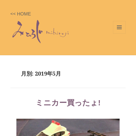
<< HOME
メニ
ュー
とウ
ィジ
ェッ
月別: 2019年5月
ト
ミニカー買ったょ!