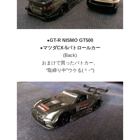
●GT-R NISMO GT500
●マツダCX-5パトロールカー
(Back)
おまけで買ったパトカー、
“取締り中”ウケる(＾ｰ^)