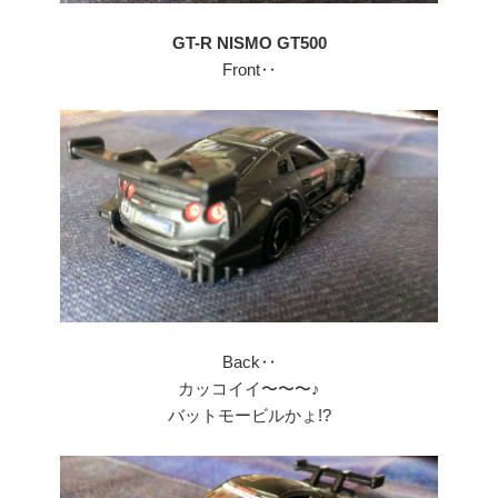
GT-R NISMO GT500
Front‥
Back‥
カッコイイ〜〜〜♪
バットモービルかょ!?