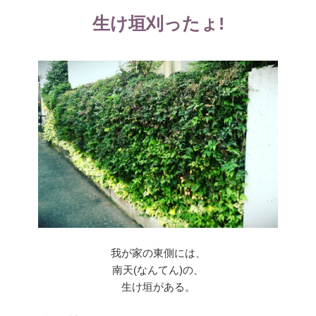
リ
生け垣刈ったょ!
ー
我が家の東側には、
南天(なんてん)の、
生け垣がある。