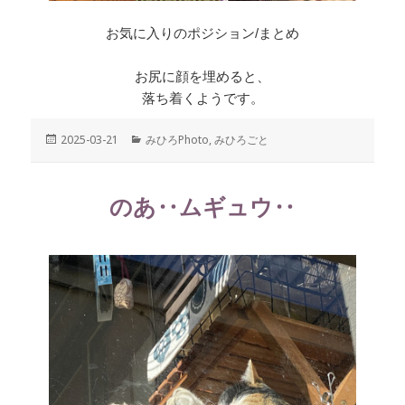
お気に入りのポジション/まとめ
お尻に顔を埋めると、
落ち着くようです。
投
2025-03-21
カ
みひろPhoto
,
みひろごと
稿
テ
日:
ゴ
リ
のあ‥ムギュウ‥
ー