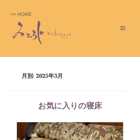
<< HOME
メニ
ュー
とウ
ィジ
ェッ
月別: 2025年3月
ト
お気に入りの寝床