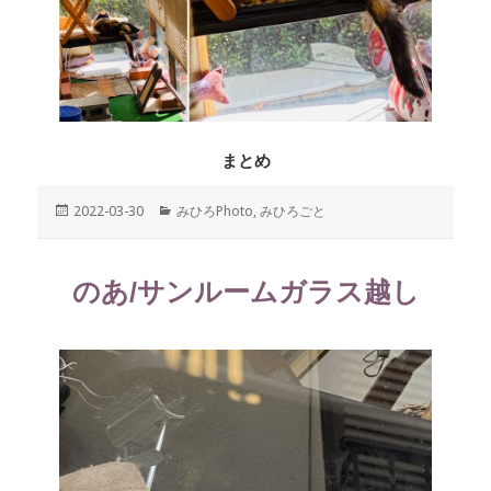
まとめ
投
2022-03-30
カ
みひろPhoto
,
みひろごと
稿
テ
日:
ゴ
リ
のあ/サンルームガラス越し
ー