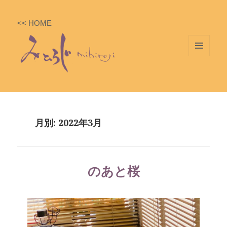
<< HOME
メニ
ュー
とウ
ィジ
ェッ
月別: 2022年3月
ト
のあと桜