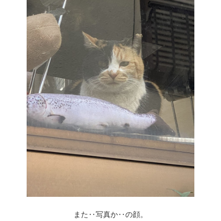
また‥写真か‥の顔。