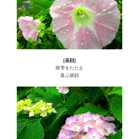
[昼顔]
雨雫をたたえ
喜ぶ昼顔