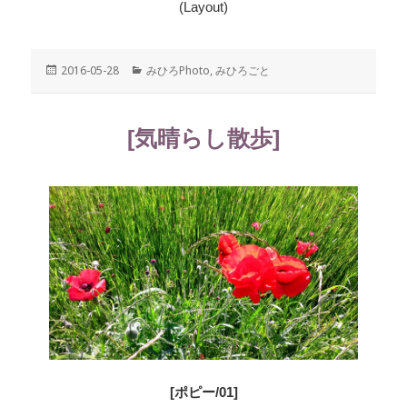
(Layout)
投
2016-05-28
カ
みひろPhoto
,
みひろごと
稿
テ
日:
ゴ
リ
[気晴らし散歩]
ー
[ポピー/01]