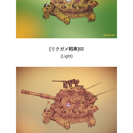
[リクガメ戦車]02
(Light)