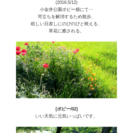
(2016.5/12)
小金井公園ポピー畑にて‥
苛立ちを解消するため散歩、
眩しい日差しにのびのびと映える、
草花に癒される。
[ポピー/02]
いい天気に元気いっぱいです。