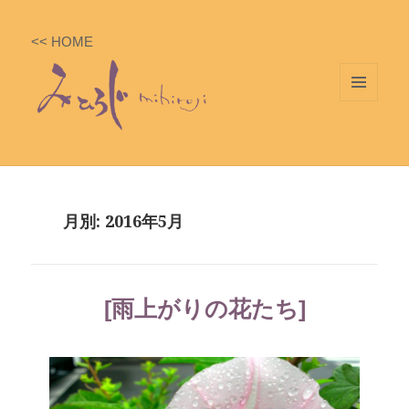
<< HOME
メニ
ュー
とウ
ィジ
ェッ
月別: 2016年5月
ト
[雨上がりの花たち]