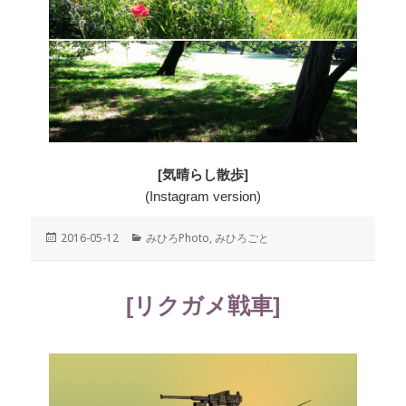
[気晴らし散歩]
(Instagram version)
投
2016-05-12
カ
みひろPhoto
,
みひろごと
稿
テ
日:
ゴ
リ
[リクガメ戦車]
ー