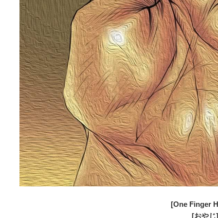
[One Finger 
[おやじ