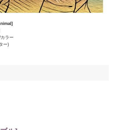
nimal]
]
/カラー
ター)