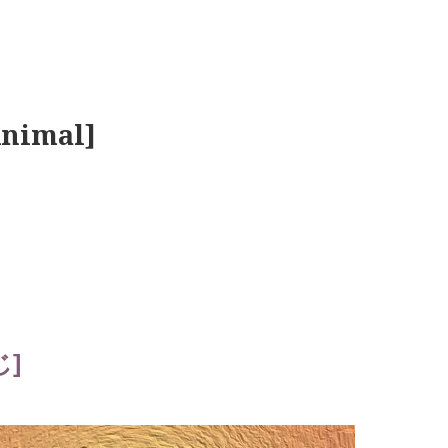
nimal]
じ]