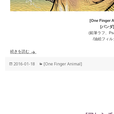
[One Finger A
[パンダ
(鉛筆ラフ、Ps
/油絵フィル
続きを読む
[パンダ]
投
2016-01-18
カ
[One Finger Animal]
稿
テ
日:
ゴ
リ
ー