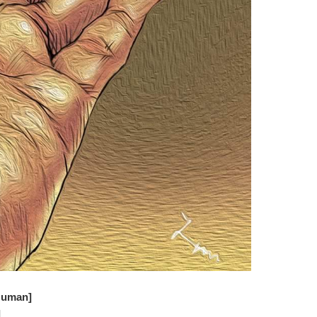
Human]
]