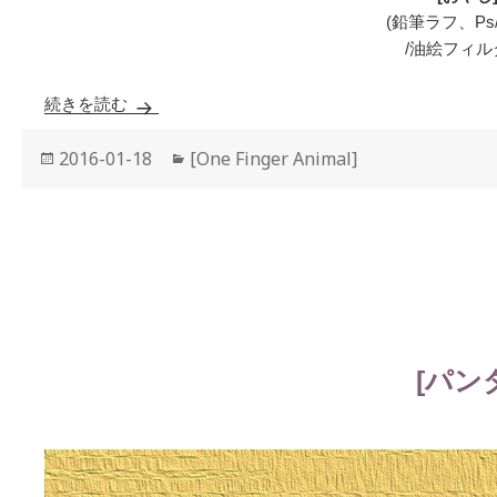
(鉛筆ラフ、Ps
/油絵フィル
続きを読む
[おやじ]
投
2016-01-18
カ
[One Finger Animal]
稿
テ
日:
ゴ
リ
ー
[パン