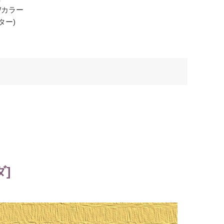
/カラー
ター)
ダ]