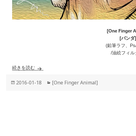
[One Finger A
[パンダ
(鉛筆ラフ、Ps
/油絵フィル
続きを読む
[パンダ]
投
2016-01-18
カ
[One Finger Animal]
稿
テ
日:
ゴ
リ
ー