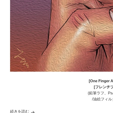
[One Finger A
[フレンチブ
(鉛筆ラフ、Ps
/油絵フィル
続きを読む
[フレンチブル]