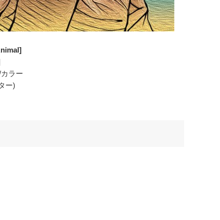
nimal]
]
/カラー
ター)