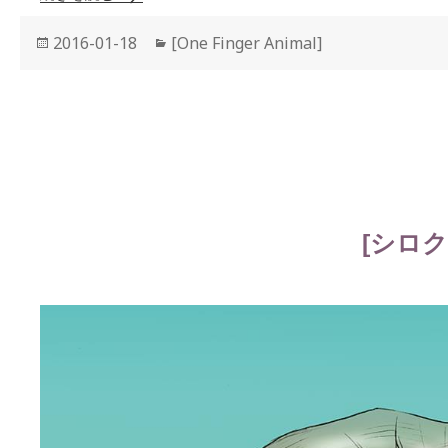
投
2016-01-18
カ
[One Finger Animal]
稿
テ
日:
ゴ
リ
ー
[シロク