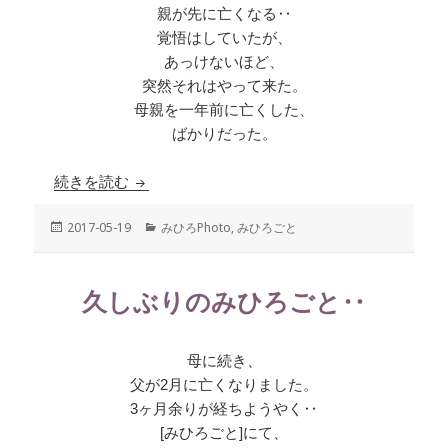
親が先に亡くなる‥
覚悟はしていたが、
あっけないほど、
突然それはやって来た。
母親を一年前に亡くした、
ばかりだった。
続きを読む
2017年2月4日
投
2017-05-19
カ
みひろPhoto
,
みひろごと
稿
テ
日:
ゴ
リ
久しぶりのみひろごと‥
ー
母に続き、
父が2月に亡くなりました。
3ヶ月余りが経ちようやく‥
[みひろごと]にて、