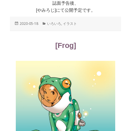
誌面予告後、
[やみろじ]にて公開予定です。
投
2020-05-18
カ
いろいろ
,
イラスト
稿
テ
日:
ゴ
リ
[Frog]
ー