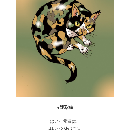
●迷彩猫
はい‥元猫は、
ほぼ‥のあです。