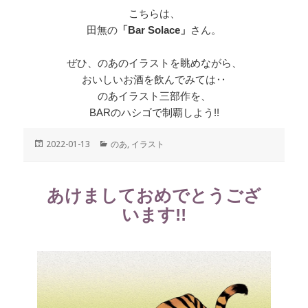
こちらは、
田無の
「Bar Solace」
さん。
ぜひ、のあのイラストを眺めながら、
おいしいお酒を飲んでみては‥
のあイラスト三部作を、
BARのハシゴで制覇しよう!!
投
2022-01-13
カ
のあ
,
イラスト
稿
テ
日:
ゴ
リ
あけましておめでとうござ
ー
います!!