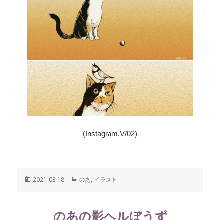
(Instagram.V/02)
投
2021-03-18
カ
のあ
,
イラスト
稿
テ
日:
ゴ
リ
のあの影ヘルぼうず
ー