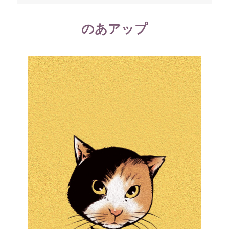
稿
テ
日:
ゴ
リ
のあアップ
ー