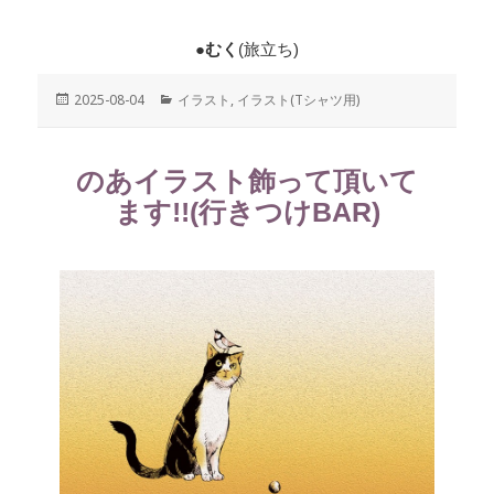
●むく
(旅立ち)
投
2025-08-04
カ
イラスト
,
イラスト(Tシャツ用)
稿
テ
日:
ゴ
リ
のあイラスト飾って頂いて
ー
ます!!(行きつけBAR)