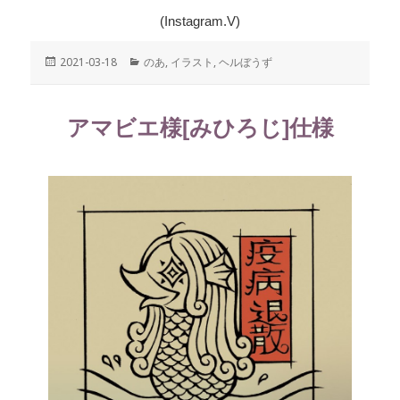
(Instagram.V)
投
2021-03-18
カ
のあ
,
イラスト
,
ヘルぼうず
稿
テ
日:
ゴ
リ
アマビエ様[みひろじ]仕様
ー