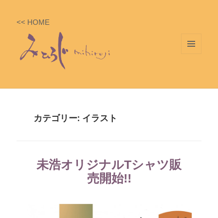
<< HOME
メニ
ュー
とウ
ィジ
ェッ
カテゴリー: イラスト
ト
未浩オリジナルTシャツ販
売開始!!