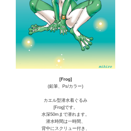
[Frog]
(鉛筆、Ps/カラー)
カエル型潜水着ぐるみ
[Frog]です。
水深50mまで潜れます。
潜水時間は一時間、
背中にスクリュー付き、