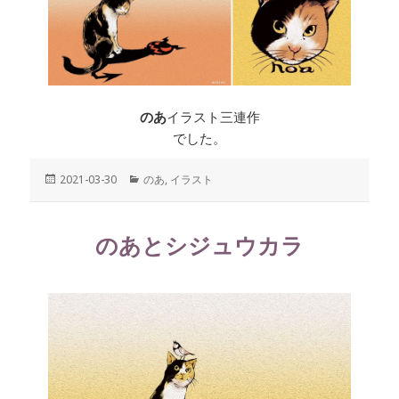
のあ
イラスト三連作
でした。
投
2021-03-30
カ
のあ
,
イラスト
稿
テ
日:
ゴ
リ
のあとシジュウカラ
ー