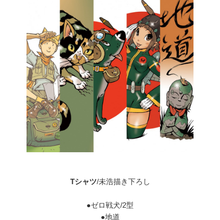
Tシャツ
/未浩描き下ろし
●ゼロ戦犬/2型
●地道