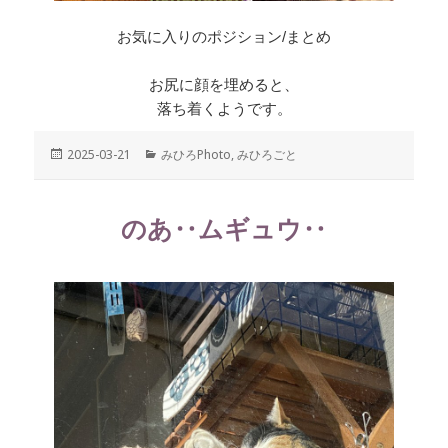
お気に入りのポジション/まとめ
お尻に顔を埋めると、
落ち着くようです。
投
2025-03-21
カ
みひろPhoto
,
みひろごと
稿
テ
日:
ゴ
リ
のあ‥ムギュウ‥
ー