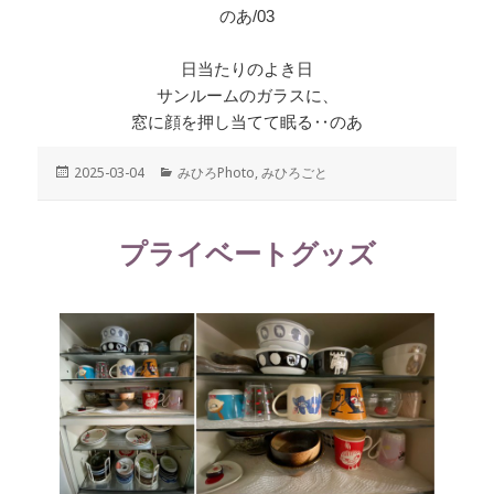
のあ/03
日当たりのよき日
サンルームのガラスに、
窓に顔を押し当てて眠る‥のあ
投
2025-03-04
カ
みひろPhoto
,
みひろごと
稿
テ
日:
ゴ
リ
プライベートグッズ
ー