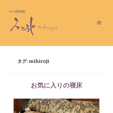
<< HOME
メニ
ュー
とウ
ィジ
ェッ
タグ: mihiroji
ト
お気に入りの寝床