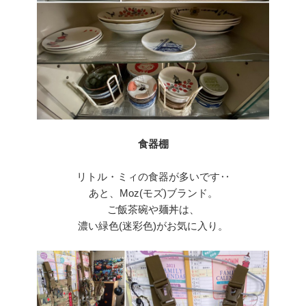
食器棚
リトル・ミィの食器が多いです‥
あと、Moz(モズ)ブランド。
ご飯茶碗や麺丼は、
濃い緑色(迷彩色)がお気に入り。