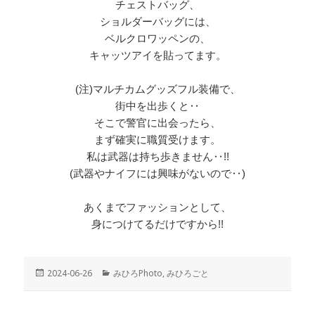
チェストバッグ、
ショルダーバッグには、
ベルクロワッペンの、
キャッツアイを貼ってます。
(注)マルチカムグッズフル装備で、
街中を出歩くと‥
そこで警官に出会ったら、
まず確実に職質受けます。
私は武器は持ち歩きません‥!!
(武器やナイフには興味がないので‥)
あくまでファッションとして、
身につけてるだけですから!!
投
2024-06-26
カ
みひろPhoto
,
みひろごと
稿
テ
日:
ゴ
リ