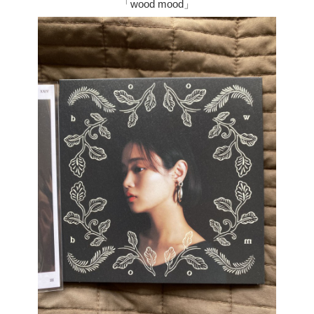
「wood mood」