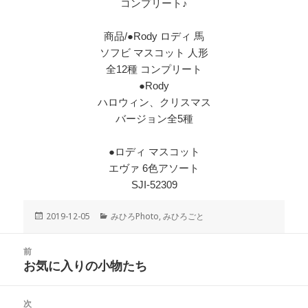
コンプリート♪
商品/●Rody ロディ 馬
ソフビ マスコット 人形
全12種 コンプリート
●Rody
ハロウィン、クリスマス
バージョン全5種
●ロディ マスコット
エヴァ 6色アソート
SJI-52309
投
2019-12-05
カ
みひろPhoto
,
みひろごと
稿
テ
日:
ゴ
投
前
リ
稿
お気に入りの小物たち
ー
前
ナ
の
ビ
投
次
ゲ