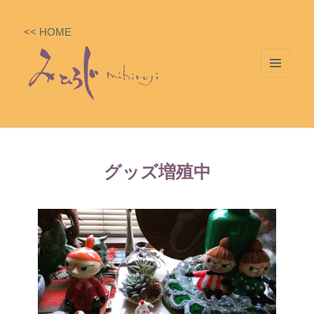
<< HOME
メニ
ュー
とウ
ィジ
ェッ
グッズ増殖中
ト