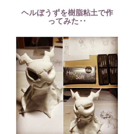
日:
ゴ
リ
ヘルぼうずを樹脂粘土で作
ー
ってみた‥