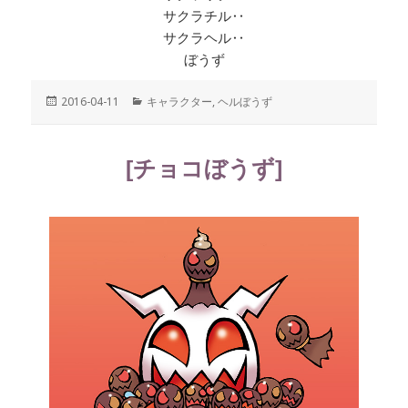
サクラチル‥
サクラヘル‥
ぼうず
投
2016-04-11
カ
キャラクター
,
ヘルぼうず
稿
テ
日:
ゴ
リ
[チョコぼうず]
ー