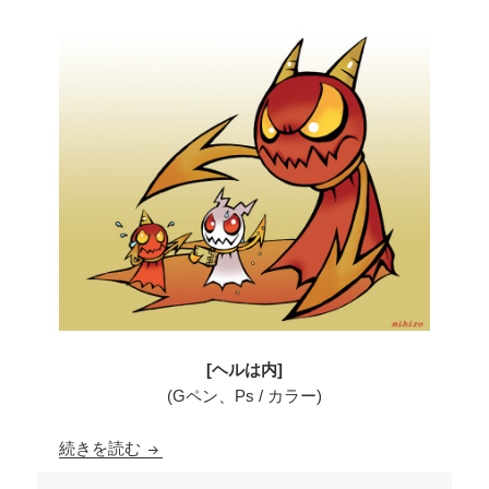
[ヘルは内]
(Gペン、Ps / カラー)
続きを読む
[ヘルは内]