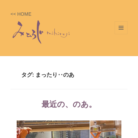
<< HOME
メニ
ュー
とウ
ィジ
ェッ
タグ: まったり‥のあ
ト
最近の、のあ。