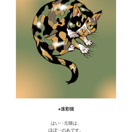
●迷彩猫
はい‥元猫は、
ほぼ‥のあです。