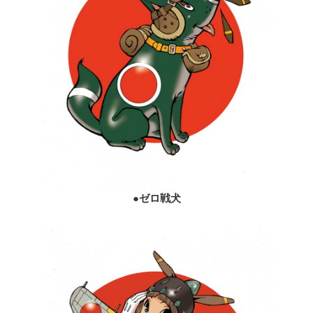
●
ゼロ戦犬