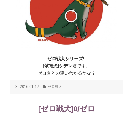
ゼロ戦犬シリーズ!!
[紫電犬]シデン
君です。
ゼロ君との違いわかるかな？
投
2016-01-17
カ
ゼロ戦犬
稿
テ
日:
ゴ
リ
[ゼロ戦犬]0/ゼロ
ー