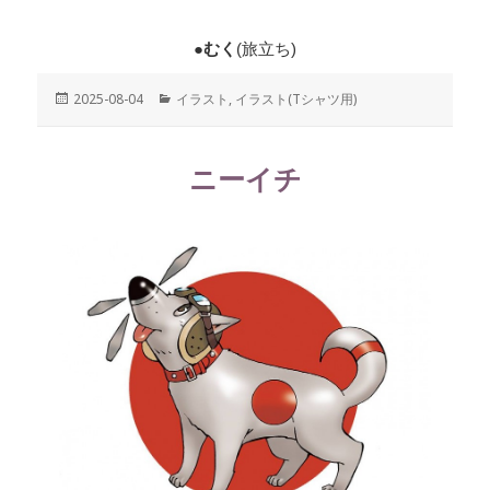
●むく
(旅立ち)
投
2025-08-04
カ
イラスト
,
イラスト(Tシャツ用)
稿
テ
日:
ゴ
リ
ニーイチ
ー