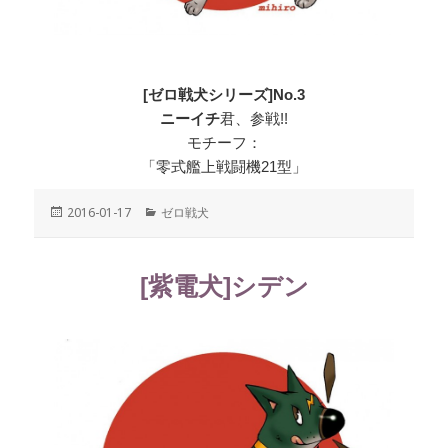
[ゼロ戦犬シリーズ]No.3
ニーイチ
君、参戦!!
モチーフ：
「零式艦上戦闘機21型」
投
2016-01-17
カ
ゼロ戦犬
稿
テ
日:
ゴ
リ
[紫電犬]シデン
ー