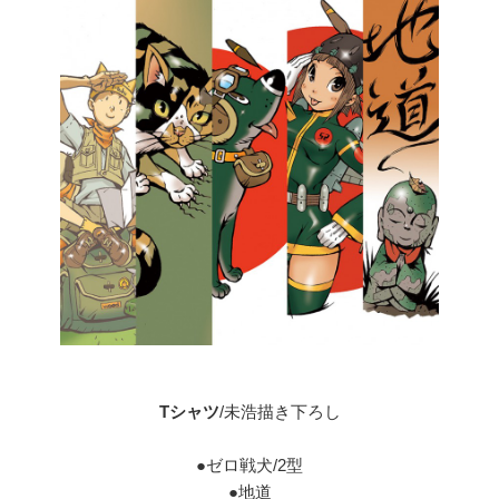
Tシャツ
/未浩描き下ろし
●ゼロ戦犬/2型
●地道