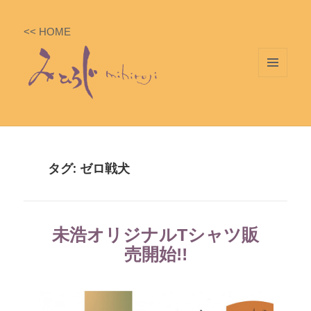
<< HOME
メニ
ュー
とウ
ィジ
ェッ
タグ: ゼロ戦犬
ト
未浩オリジナルTシャツ販
売開始!!