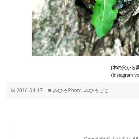
[木の穴から葉
(Instagram ve
投
2016-04-17
カ
みひろPhoto
,
みひろごと
稿
テ
日:
ゴ
リ
ー