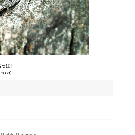
っぱ]
rsion)