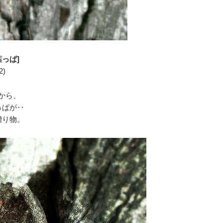
っぱ]
2)
から、
っぱが‥
贈り物。