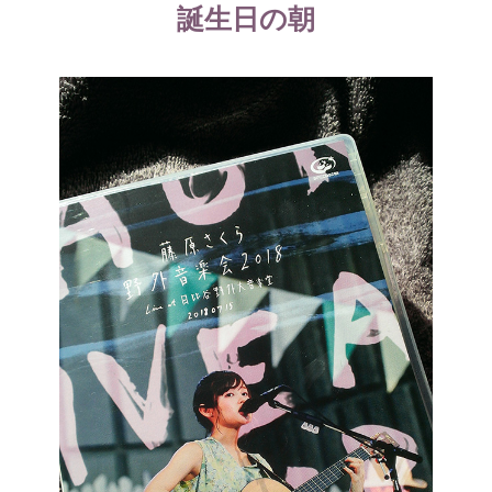
誕生日の朝
ー