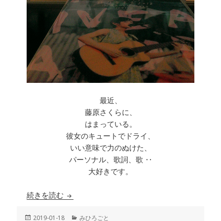
最近、
藤原さくらに、
はまっている。
彼女のキュートでドライ、
いい意味で力のぬけた、
パーソナル、歌詞、歌 ‥
大好きです。
続きを読む
誕生日の朝
投
2019-01-18
カ
みひろごと