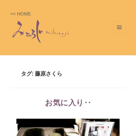
<< HOME
メニ
ュー
とウ
ィジ
ェッ
タグ: 藤原さくら
ト
お気に入り‥