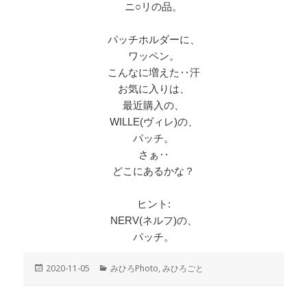
ニ○リの品。
パッチホルダーに、
ワッペン。
こんなに増えた‥汗
お気に入りは、
最近購入の、
WILLE(ヴィレ)の、
パッチ。
さぁ‥
どこにあるかな？
ヒント:
NERV(ネルフ)の、
パッチ。
投
2020-11-05
カ
みひろPhoto
,
みひろごと
稿
テ
日:
ゴ
リ