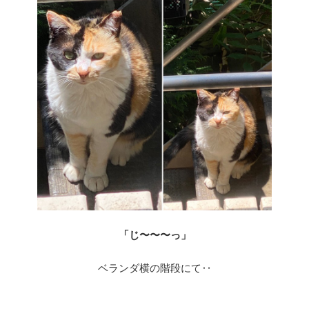
「じ〜〜〜っ」
ベランダ横の階段にて‥