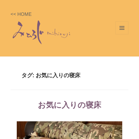
<< HOME
メニ
ュー
とウ
ィジ
ェッ
タグ: お気に入りの寝床
ト
お気に入りの寝床