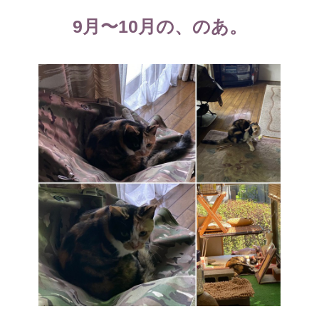
リ
9月〜10月の、のあ。
ー