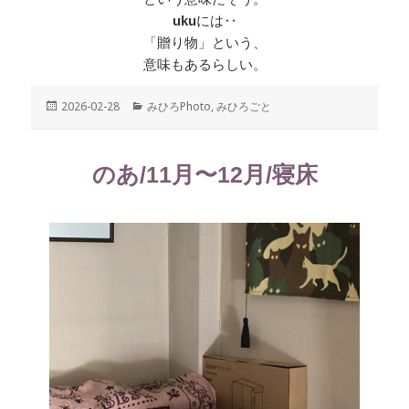
uku
には‥
「贈り物」という、
意味もあるらしい。
投
2026-02-28
カ
みひろPhoto
,
みひろごと
稿
テ
日:
ゴ
リ
のあ/11月〜12月/寝床
ー