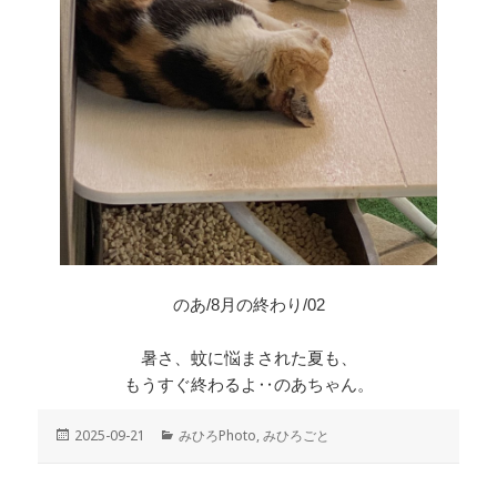
のあ/8月の終わり/02
暑さ、蚊に悩まされた夏も、
もうすぐ終わるよ‥のあちゃん。
投
2025-09-21
カ
みひろPhoto
,
みひろごと
稿
テ
日:
ゴ
リ