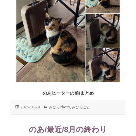
のあヒーターの前/まとめ
投
2025-10-29
カ
みひろPhoto
,
みひろごと
稿
テ
日:
ゴ
リ
のあ/最近/8月の終わり
ー