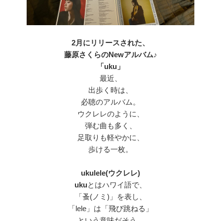
2月にリリースされた、
藤原さくらのNewアルバム♪
「uku」
最近、
出歩く時は、
必聴のアルバム。
ウクレレのように、
弾む曲も多く、
足取りも軽やかに、
歩ける一枚。
ukulele(ウクレレ)
uku
とはハワイ語で、
「蚤(ノミ)」を表し、
「lele」は「飛び跳ねる」
という意味だそう。