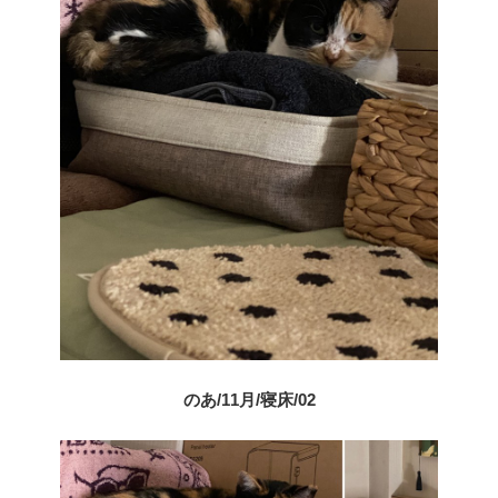
のあ/11月/寝床/02