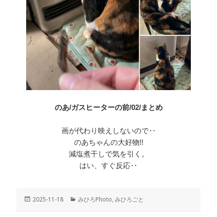
のあ/ガスヒーターの前/02/まとめ
画が代わり映えしないので‥
のあちゃんの大好物!!
減塩煮干しで気を引く。
はい、すぐ反応‥
投
2025-11-18
カ
みひろPhoto
,
みひろごと
稿
テ
日:
ゴ