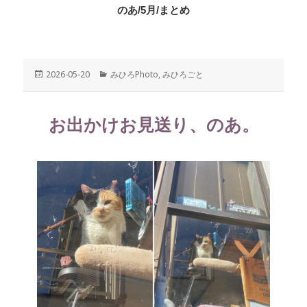
のあ/5月/まとめ
投
2026-05-20
カ
みひろPhoto
,
みひろごと
稿
テ
日:
ゴ
リ
お出かけお見送り、のあ。
ー