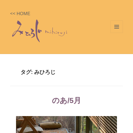
<< HOME
メニ
ュー
とウ
ィジ
ェッ
タグ: みひろじ
ト
のあ/5月