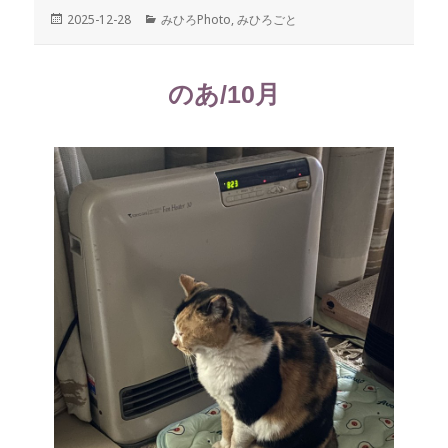
投
2025-12-28
カ
みひろPhoto
,
みひろごと
稿
テ
日:
ゴ
リ
のあ/10月
ー