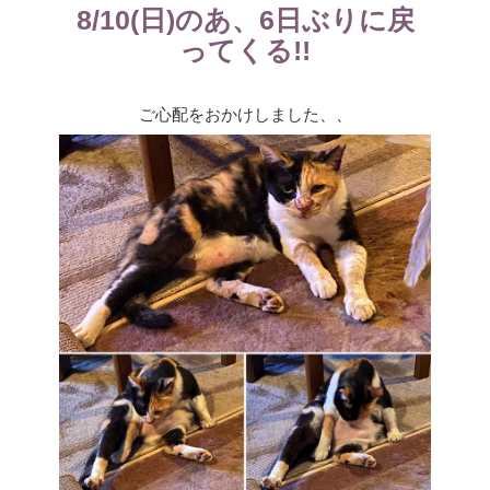
8/10(日)のあ、6日ぶりに戻
ー
ってくる!!
ご心配をおかけしました、、