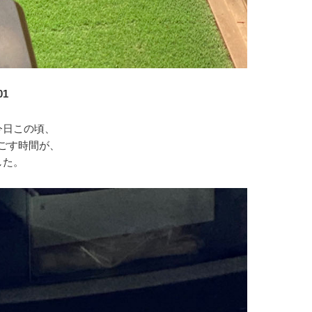
01
今日この頃、
ごす時間が、
した。