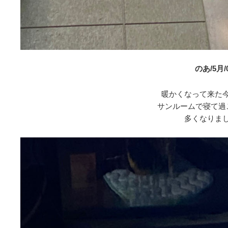
のあ/5月/
暖かくなって来た
サンルームで寝て過
多くなりま